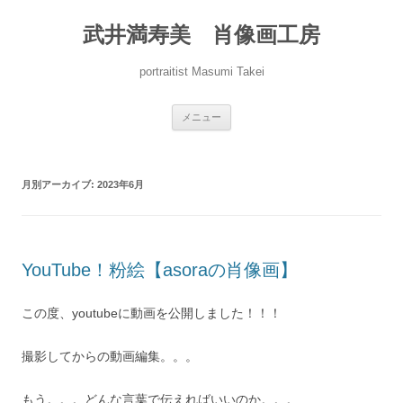
コ
ン
武井満寿美 肖像画工房
テ
ン
ツ
へ
portraitist Masumi Takei
ス
キ
ッ
プ
メニュー
月別アーカイブ:
2023年6月
YouTube！粉絵【asoraの肖像画】
この度、youtubeに動画を公開しました！！！
撮影してからの動画編集。。。
もう。。。どんな言葉で伝えればいいのか。。。