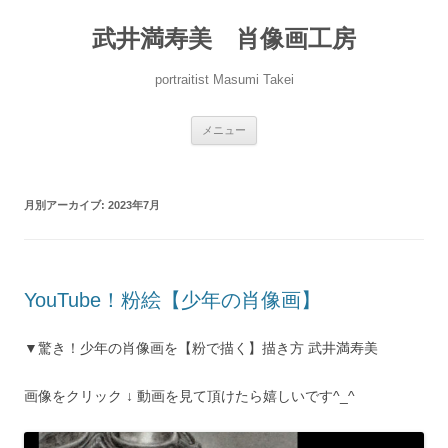
コ
ン
武井満寿美 肖像画工房
テ
ン
ツ
へ
portraitist Masumi Takei
ス
キ
ッ
プ
メニュー
月別アーカイブ:
2023年7月
YouTube！粉絵【少年の肖像画】
▼驚き！少年の肖像画を【粉で描く】描き方 武井満寿美
画像をクリック ↓ 動画を見て頂けたら嬉しいです^_^